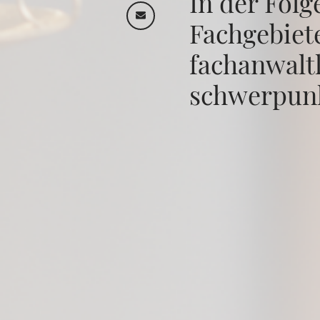
In der Folg
Fachgebiete
fachanwaltl
schwerpunk