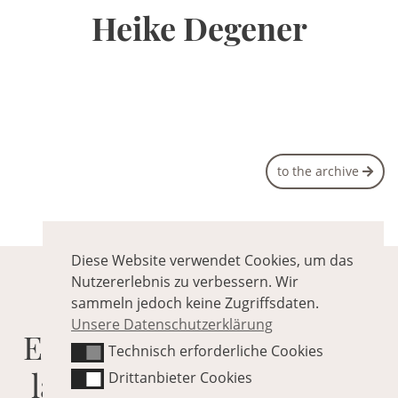
Heike Degener
to the archive
Diese Website verwendet Cookies, um das
Nutzererlebnis zu verbessern. Wir
RELATED POSTS
sammeln jedoch keine Zugriffsdaten.
Unsere Datenschutzerklärung
Eirmod tempor invidunt
Technisch erforderliche Cookies
Technisch erforderliche Cookies
labore. et dolore magna
Drittanbieter Cookies
Drittanbieter Cookies